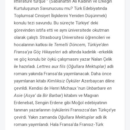
littérature turque ” (Sabahattin Ali Kadının ve Erkeğin
Kurtuluşunun Savunucusu mu? Türk Edebiyatında
Toplumsal Cinsiyet İlişkilerini Yeniden Düşünmek)
konulu tezi savundu. Bu süreçte Türkiye’ deki
görevinden istifa etti ve aynı üniversitede okutman
olarak çalıştı. Strasbourg Üniversitesi öğrencileri ve
hocalarının katkısı ile
Temelli Döncem, Türkiye’den
Fransa’ya Göç Hikayeleri
adı altında kadınlık -erkeklik
ve göç konulu bir öykü çalışmasını yazar Nalan Çelik
ile hazırladı.
Lettres aux fils
(
Oğullara Mektuplar)
adlı
romanı yakında Fransa’da yayımlanacak. Daha önce
yayımlanan kitabı
Kimliksiz Öyküler
Azerbaycan diline
çevrildi. Kendisi de Henri Michaux ’nun
Unbarbare en
Asie
(
Asya’ da Bir Barbar
) kitabını ve Magvan
Erdenebat, Sengiin Erdene gibi Moğol edebiyatının
tanınan yazarlarının öykülerini Fransızca’dan Türkçe’ye
çevirdi. Yakın zamanda
Oğullara Mektuplar
adlı ilk
romanı yayımlandı. Hala Fransa’da Fransız-Türk