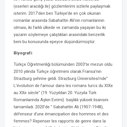
(eserleri aracılığı ile) gözlemlerimi sizlerle paylaşmak
isterim. 2017’den beri Türkiye’de en çok okunan
romanlar arasında Sabahattin Ali’nin romanlarının
olması, iki farklı ülkede ve zamanda yaşayan bu iki
yazarın söylemeye çalıştıkları arasındaki benzerlik
beni bu konusunda epeyce düşündürmüştür.
Biyografi:
Türkçe Öğretmenliği bölümünden 2003’te mezun oldu.
2010 yılında Türkçe öğretmeni olarak Fransa’nın
Strazburg şehrine geldi. Strazburg Üniversitesi’nde”
L’évolution de l’amour dans les romans turcs du XIXe
au XXe siècle” (19. Yüzyıldan 20. Yüzyıla Türk
Romanlarında Aşkın Evrimi) başlıklı yüksek lisansını
tamamladı. 2020’de ” Sabahattin Ali (1907-1948),
défenseur d’une émancipation des hommes et des
femmes? Repenser les rapports de genre dans la