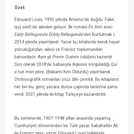
Özet:
Édouard Louis, 1992 yılında Amiens’de doğdu. Fakir,
işçi sınıfı bir aileden geliyor. İlk romanı
En finir avec
Eddy Bellegueule
(Eddy Bellegueule’den Kurtulmak )
2014 yılında yayımlandı. Yazar bu kitabında kendi hayat
yolculuğundan, ailesi ve Fransız toplumundan
bahsediyor. Aynı yıl
Pierre Guénin
ödülünü kazandı.
Son olarak 2018’de babasıyla ilişkisini sorguladığı
Qui
a tué mon père
, (Babamı Kim Öldürdü) yayımlandı.
Otobiyografik romanları otuz dile çevrildi. Bu kitapların
her biri bu, genç yazara dünya çapında tanınma şansı
verdi. 2021 yılında iki kitap Türkçeye kazandırıldı.
Bu seminerde, 1907-1948 yılları arasında yaşamış
Cumhuriyet döneminden bir Türk yazar Sabahattin Ali
ile Fransız genç yazar Edouard Louis hakkında